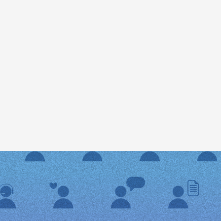
nsa
Portal do Voluntário
Portal do Padrinho/Madrinha
APADRINHE
ESENTES