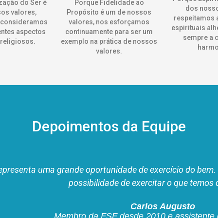
zação do Ser é
Porque Fidelidade ao
dos nosso
os valores,
Propósito é um de nossos
respeitamos 
 consideramos
valores, nos esforçamos
espirituais al
entes aspectos
continuamente para ser um
sempre a c
 religiosos.
exemplo na prática de nossos
harmo
valores.
Depoimentos da Equipe
e ensinou a ser melhor do que eu era. Hoje eu sou uma p
s com um outro olhar. A FSF é luz na vida das pessoas, e
Gislaine Diniz
Membro da FSF desde 2020 e colaboradora do D