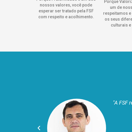
Porque Valori
nossos valores, você pode
um de noss
esperar ser tratado pela FSF
respeitamos e
com respeito e acolhimento.
os seus difer
culturais e
ue a FSF é uma
A FSF m
as coisa