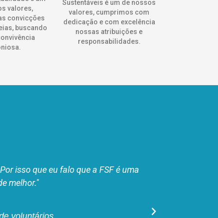
Sustentáveis é um de nossos
s valores,
valores, cumprimos com
as convicções
dedicação e com excelência
heias, buscando
nossas atribuições e
onvivência
responsabilidades.
niosa.
essoa melhor, sou mais humana, vejo
u quero estar mais próximo desta luz!
epartamento Pessoal