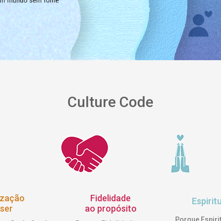
Culture Code
ização
Fidelidade
Espirit
ser
ao propósito
Porque Espiri