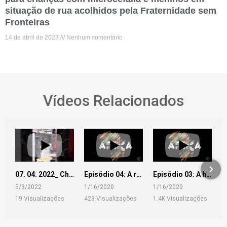
situação de rua acolhidos pela Fraternidade sem
Fronteiras
14 de abril de 2023
Nenhum comentário
Vídeos Relacionados
07. 04. 2022_ Chemin Praia
Episódio 04: A rotina de crianças resgatadas por brasileiros
Episódio 03: A história do início da escravidão na Ilha de Gorée
5/3/2022
1/16/2020
1/16/2020
19 Visualizações
423 Visualizações
1.4K Visualizações
•
4 Gostos
•
43 Gostos
•
91 Gostos
•
0 Comentários
•
0 Comentários
•
0 Comentários