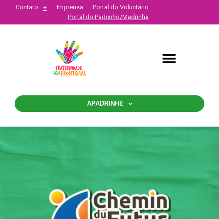
Contato
Imprensa
Portal do Voluntário
Portal do Padrinho/Madrinha
APADRINHE