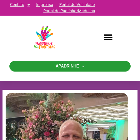
Contato
Imprensa
Portal do Voluntário
Portal do Padrinho/Madrinha
APADRINHE